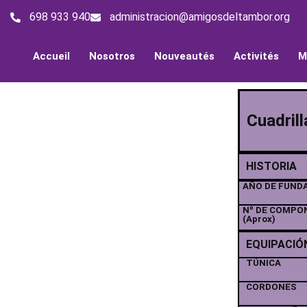
698 933 940
administracion@amigosdeltambor.org
Accueil
Nosotros
Nouveautés
Activités
M
Cuadril
HISTORIA
AÑO DE FUND
Nº DE COMPO
(Aprox)
EQUIPACIÓ
TÚNICA
CORDONES