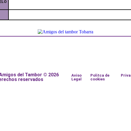
ELO
 Amigos del Tambor © 2026
Aviso
Politca de
Priv
erechos reservados
Legal
cookies
a
a