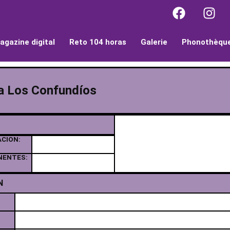
agazine digital
Reto 104 horas
Galerie
Phonothèqu
la Los Confundíos
ACION:
NENTES:
N