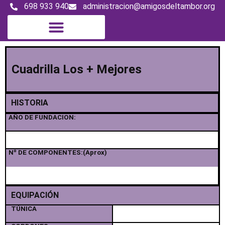
698 933 940
administracion@amigosdeltambor.org
Magazine digital
Cuadrilla Los + Mejores
HISTORIA
AÑO DE FUNDACION:
Nº DE COMPONENTES:(Aprox)
EQUIPACIÓN
TÚNICA