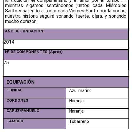
la tradición, el compañerismo y el amor por el tambor. Y
mientras sigamos sentándonos juntos cada Miércoles
Santo y saliendo a tocar cada Viernes Santo por la noche,
nuestra historia seguirá sonando fuerte, clara, y sonando
mucho corazón.
AÑO DE FUNDACION:
2014
Nº DE COMPONENTES:(Aprox)
25
EQUIPACIÓN
TÚNICA
Azul marino
CORDONES
Naranja
CAPUZ/PAÑUELO
Naranja
TAMBOR
Tobarreño