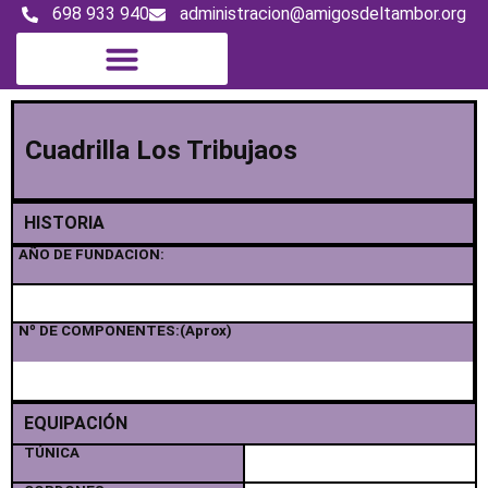
698 933 940
administracion@amigosdeltambor.org
Magazine digital
Cuadrilla Los Tribujaos
HISTORIA
AÑO DE FUNDACION:
Nº DE COMPONENTES:(Aprox)
EQUIPACIÓN
TÚNICA