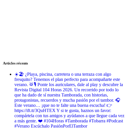
Articles récents
☀️🏖️ ¿Playa, piscina, carretera o una terraza con algo
fresquito? Tenemos el plan perfecto para acompañarte este
verano. 🥁🎙️ Ponte los auriculares, dale al play y descubre la
Revista Digital 104 Horas 2026. Un recorrido por todo lo
que ha dado de sí nuestra Tamborada, con historias,
protagonistas, recuerdos y mucha pasión por el tambor. 🎧
Este verano… ¡que no te falte una buena escucha! 👉
https://ift.tt/3QuHTEX Y si te gusta, haznos un favor:
compártela con tus amigos y ayúdanos a que llegue cada vez
a más gente. ❤️ #104Horas #Tamborada #Tobarra #Podcast
#Verano Escúchalo PasiónPorElTambor