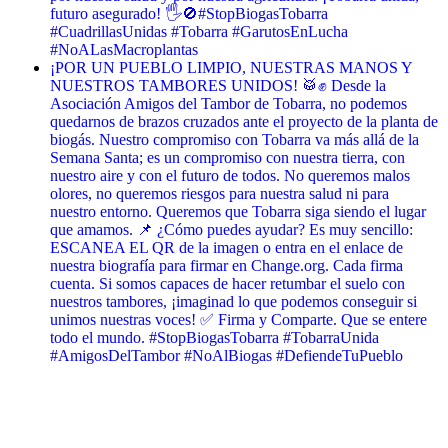
futuro asegurado! 🖐️🚫 ​#StopBiogasTobarra
#CuadrillasUnidas #Tobarra #GarutosEnLucha
#NoALasMacroplantas
¡POR UN PUEBLO LIMPIO, NUESTRAS MANOS Y
NUESTROS TAMBORES UNIDOS! 🥁✊ Desde la
Asociación Amigos del Tambor de Tobarra, no podemos
quedarnos de brazos cruzados ante el proyecto de la planta de
biogás. Nuestro compromiso con Tobarra va más allá de la
Semana Santa; es un compromiso con nuestra tierra, con
nuestro aire y con el futuro de todos. No queremos malos
olores, no queremos riesgos para nuestra salud ni para
nuestro entorno. Queremos que Tobarra siga siendo el lugar
que amamos. 📌 ¿Cómo puedes ayudar? Es muy sencillo:
ESCANEA EL QR de la imagen o entra en el enlace de
nuestra biografía para firmar en Change.org. Cada firma
cuenta. Si somos capaces de hacer retumbar el suelo con
nuestros tambores, ¡imaginad lo que podemos conseguir si
unimos nuestras voces! ✅ Firma y Comparte. Que se entere
todo el mundo. #StopBiogasTobarra #TobarraUnida
#AmigosDelTambor #NoAlBiogas #DefiendeTuPueblo