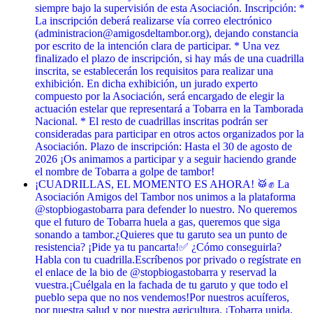
siempre bajo la supervisión de esta Asociación. Inscripción: *
La inscripción deberá realizarse vía correo electrónico
(administracion@amigosdeltambor.org), dejando constancia
por escrito de la intención clara de participar. * Una vez
finalizado el plazo de inscripción, si hay más de una cuadrilla
inscrita, se establecerán los requisitos para realizar una
exhibición. En dicha exhibición, un jurado experto
compuesto por la Asociación, será encargado de elegir la
actuación estelar que representará a Tobarra en la Tamborada
Nacional. * El resto de cuadrillas inscritas podrán ser
consideradas para participar en otros actos organizados por la
Asociación. Plazo de inscripción: Hasta el 30 de agosto de
2026 ¡Os animamos a participar y a seguir haciendo grande
el nombre de Tobarra a golpe de tambor!
¡CUADRILLAS, EL MOMENTO ES AHORA! 🥁✊ La
Asociación Amigos del Tambor nos unimos a la plataforma
@stopbiogastobarra para defender lo nuestro. No queremos
que el futuro de Tobarra huela a gas, queremos que siga
sonando a tambor. ​¿Quieres que tu garuto sea un punto de
resistencia? ¡Pide ya tu pancarta! ​✅ ¿Cómo conseguirla? ​
Habla con tu cuadrilla. ​Escríbenos por privado o regístrate en
el enlace de la bio de @stopbiogastobarra y reservad la
vuestra. ​¡Cuélgala en la fachada de tu garuto y que todo el
pueblo sepa que no nos vendemos! ​Por nuestros acuíferos,
por nuestra salud y por nuestra agricultura. ¡Tobarra unida,