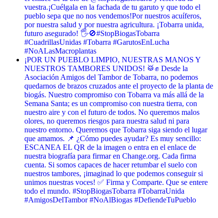
vuestra. ​¡Cuélgala en la fachada de tu garuto y que todo el
pueblo sepa que no nos vendemos! ​Por nuestros acuíferos,
por nuestra salud y por nuestra agricultura. ¡Tobarra unida,
futuro asegurado! 🖐️🚫 ​#StopBiogasTobarra
#CuadrillasUnidas #Tobarra #GarutosEnLucha
#NoALasMacroplantas
¡POR UN PUEBLO LIMPIO, NUESTRAS MANOS Y
NUESTROS TAMBORES UNIDOS! 🥁✊ Desde la
Asociación Amigos del Tambor de Tobarra, no podemos
quedarnos de brazos cruzados ante el proyecto de la planta de
biogás. Nuestro compromiso con Tobarra va más allá de la
Semana Santa; es un compromiso con nuestra tierra, con
nuestro aire y con el futuro de todos. No queremos malos
olores, no queremos riesgos para nuestra salud ni para
nuestro entorno. Queremos que Tobarra siga siendo el lugar
que amamos. 📌 ¿Cómo puedes ayudar? Es muy sencillo:
ESCANEA EL QR de la imagen o entra en el enlace de
nuestra biografía para firmar en Change.org. Cada firma
cuenta. Si somos capaces de hacer retumbar el suelo con
nuestros tambores, ¡imaginad lo que podemos conseguir si
unimos nuestras voces! ✅ Firma y Comparte. Que se entere
todo el mundo. #StopBiogasTobarra #TobarraUnida
#AmigosDelTambor #NoAlBiogas #DefiendeTuPueblo