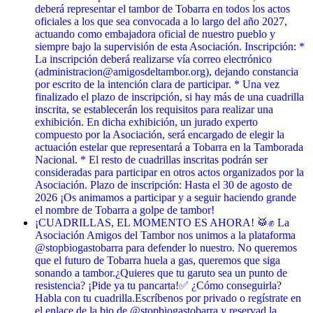
deberá representar el tambor de Tobarra en todos los actos
oficiales a los que sea convocada a lo largo del año 2027,
actuando como embajadora oficial de nuestro pueblo y
siempre bajo la supervisión de esta Asociación. Inscripción: *
La inscripción deberá realizarse vía correo electrónico
(administracion@amigosdeltambor.org), dejando constancia
por escrito de la intención clara de participar. * Una vez
finalizado el plazo de inscripción, si hay más de una cuadrilla
inscrita, se establecerán los requisitos para realizar una
exhibición. En dicha exhibición, un jurado experto
compuesto por la Asociación, será encargado de elegir la
actuación estelar que representará a Tobarra en la Tamborada
Nacional. * El resto de cuadrillas inscritas podrán ser
consideradas para participar en otros actos organizados por la
Asociación. Plazo de inscripción: Hasta el 30 de agosto de
2026 ¡Os animamos a participar y a seguir haciendo grande
el nombre de Tobarra a golpe de tambor!
¡CUADRILLAS, EL MOMENTO ES AHORA! 🥁✊ La
Asociación Amigos del Tambor nos unimos a la plataforma
@stopbiogastobarra para defender lo nuestro. No queremos
que el futuro de Tobarra huela a gas, queremos que siga
sonando a tambor. ​¿Quieres que tu garuto sea un punto de
resistencia? ¡Pide ya tu pancarta! ​✅ ¿Cómo conseguirla? ​
Habla con tu cuadrilla. ​Escríbenos por privado o regístrate en
el enlace de la bio de @stopbiogastobarra y reservad la