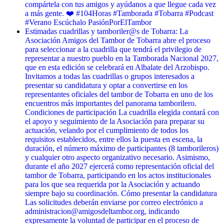
compártela con tus amigos y ayúdanos a que llegue cada vez
a más gente. ❤️ #104Horas #Tamborada #Tobarra #Podcast
#Verano Escúchalo PasiónPorElTambor
Estimadas cuadrillas y tamboriler@s de Tobarra: La
Asociación Amigos del Tambor de Tobarra abre el proceso
para seleccionar a la cuadrilla que tendrá el privilegio de
representar a nuestro pueblo en la Tamborada Nacional 2027,
que en esta edición se celebrará en Albalate del Arzobispo.
Invitamos a todas las cuadrillas o grupos interesados a
presentar su candidatura y optar a convertirse en los
representantes oficiales del tambor de Tobarra en uno de los
encuentros más importantes del panorama tamborilero.
Condiciones de participación La cuadrilla elegida contará con
el apoyo y seguimiento de la Asociación para preparar su
actuación, velando por el cumplimiento de todos los
requisitos establecidos, entre ellos la puesta en escena, la
duración, el número máximo de participantes (8 tamborileros)
y cualquier otro aspecto organizativo necesario. Asimismo,
durante el año 2027 ejercerá como representación oficial del
tambor de Tobarra, participando en los actos institucionales
para los que sea requerida por la Asociación y actuando
siempre bajo su coordinación. Cómo presentar la candidatura
Las solicitudes deberán enviarse por correo electrónico a
administracion@amigosdeltambor.org, indicando
expresamente la voluntad de participar en el proceso de